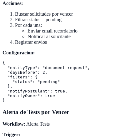
Acciones:
Buscar solicitudes por vencer
Filtrar: status = pending
Por cada una:
Enviar email recordatorio
Notificar al solicitante
Registrar envios
Configuracion:
{

  "entityType": "document_request",

  "daysBefore": 2,

  "filters": {

    "status": "pending"

  },

  "notifyPostulant": true,

  "notifyOwner": true

Alerta de Tests por Vencer
Workflow:
Alerta Tests
Trigger: