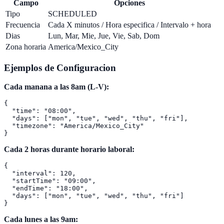
Campo
Opciones
Tipo
SCHEDULED
Frecuencia
Cada X minutos / Hora especifica / Intervalo + hora
Dias
Lun, Mar, Mie, Jue, Vie, Sab, Dom
Zona horaria
America/Mexico_City
Ejemplos de Configuracion
Cada manana a las 8am (L-V):
{

  "time": "08:00",

  "days": ["mon", "tue", "wed", "thu", "fri"],

  "timezone": "America/Mexico_City"

Cada 2 horas durante horario laboral:
{

  "interval": 120,

  "startTime": "09:00",

  "endTime": "18:00",

  "days": ["mon", "tue", "wed", "thu", "fri"]

Cada lunes a las 9am: