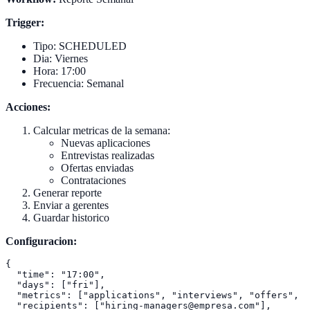
Trigger:
Tipo: SCHEDULED
Dia: Viernes
Hora: 17:00
Frecuencia: Semanal
Acciones:
Calcular metricas de la semana:
Nuevas aplicaciones
Entrevistas realizadas
Ofertas enviadas
Contrataciones
Generar reporte
Enviar a gerentes
Guardar historico
Configuracion:
{

  "time": "17:00",

  "days": ["fri"],

  "metrics": ["applications", "interviews", "offers", "
  "recipients": ["hiring-managers@empresa.com"],
