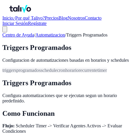
Inicio
¿Por qué Talivo?
Precios
Blog
Nosotros
Contacto
Iniciar Sesión
Regístrate
Centro de Ayuda
/
Automatizacion
/
Triggers Programados
Triggers Programados
Configuracion de automatizaciones basadas en horarios y schedules
triggers
programados
schedule
cron
horario
recurrente
timer
Triggers Programados
Configura automatizaciones que se ejecutan segun un horario
predefinido.
Como Funcionan
Flujo:
Scheduler Timer -> Verificar Agentes Activos -> Evaluar
Condiciones