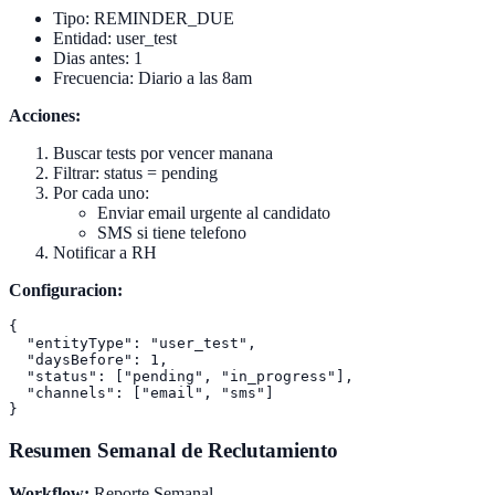
Tipo: REMINDER_DUE
Entidad: user_test
Dias antes: 1
Frecuencia: Diario a las 8am
Acciones:
Buscar tests por vencer manana
Filtrar: status = pending
Por cada uno:
Enviar email urgente al candidato
SMS si tiene telefono
Notificar a RH
Configuracion:
{

  "entityType": "user_test",

  "daysBefore": 1,

  "status": ["pending", "in_progress"],

  "channels": ["email", "sms"]

Resumen Semanal de Reclutamiento
Workflow:
Reporte Semanal