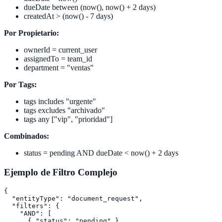
dueDate between (now(), now() + 2 days)
createdAt > (now() - 7 days)
Por Propietario:
ownerId = current_user
assignedTo = team_id
department = "ventas"
Por Tags:
tags includes "urgente"
tags excludes "archivado"
tags any ["vip", "prioridad"]
Combinados:
status = pending AND dueDate < now() + 2 days
Ejemplo de Filtro Complejo
{

  "entityType": "document_request",

  "filters": {

    "AND": [

      { "status": "pending" },
