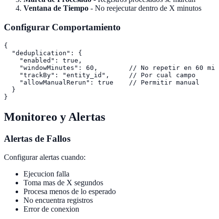
Ventana de Tiempo
- No reejecutar dentro de X minutos
Configurar Comportamiento
{

  "deduplication": {

    "enabled": true,

    "windowMinutes": 60,        // No repetir en 60 min

    "trackBy": "entity_id",     // Por cual campo

    "allowManualRerun": true    // Permitir manual

  }

Monitoreo y Alertas
Alertas de Fallos
Configurar alertas cuando:
Ejecucion falla
Toma mas de X segundos
Procesa menos de lo esperado
No encuentra registros
Error de conexion