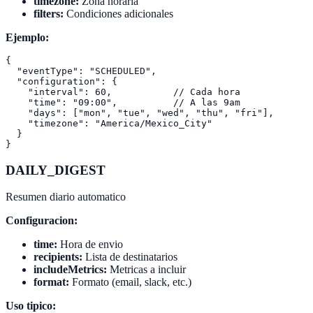
timezone:
Zona horaria
filters:
Condiciones adicionales
Ejemplo:
{

  "eventType": "SCHEDULED",

  "configuration": {

    "interval": 60,           // Cada hora

    "time": "09:00",          // A las 9am

    "days": ["mon", "tue", "wed", "thu", "fri"],

    "timezone": "America/Mexico_City"

  }

DAILY_DIGEST
Resumen diario automatico
Configuracion:
time:
Hora de envio
recipients:
Lista de destinatarios
includeMetrics:
Metricas a incluir
format:
Formato (email, slack, etc.)
Uso tipico: