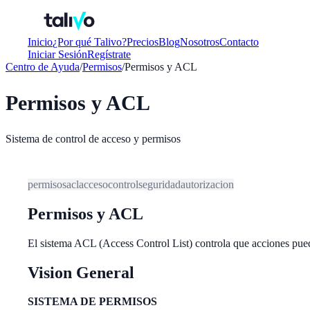
Inicio
¿Por qué Talivo?
Precios
Blog
Nosotros
Contacto
Iniciar Sesión
Regístrate
Centro de Ayuda
/
Permisos
/
Permisos y ACL
Permisos y ACL
Sistema de control de acceso y permisos
permisos
acl
acceso
control
seguridad
autorizacion
Permisos y ACL
El sistema ACL (Access Control List) controla que acciones pued
Vision General
SISTEMA DE PERMISOS