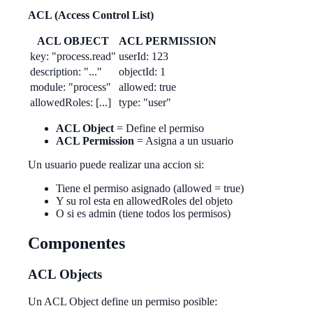
ACL (Access Control List)
ACL OBJECT
ACL PERMISSION
key: "process.read"
userId: 123
description: "..."
objectId: 1
module: "process"
allowed: true
allowedRoles: [...]
type: "user"
ACL Object
= Define el permiso
ACL Permission
= Asigna a un usuario
Un usuario puede realizar una accion si:
Tiene el permiso asignado (allowed = true)
Y su rol esta en allowedRoles del objeto
O si es admin (tiene todos los permisos)
Componentes
ACL Objects
Un ACL Object define un permiso posible: