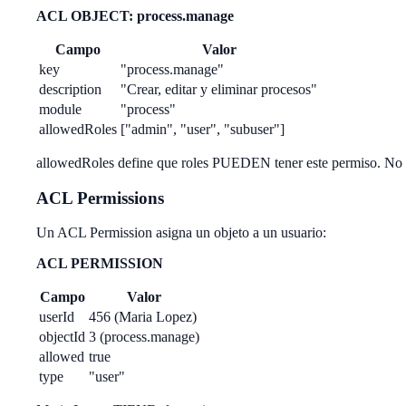
ACL OBJECT: process.manage
Campo
Valor
key
"process.manage"
description
"Crear, editar y eliminar procesos"
module
"process"
allowedRoles
["admin", "user", "subuser"]
allowedRoles define que roles PUEDEN tener este permiso. No s
ACL Permissions
Un ACL Permission asigna un objeto a un usuario:
ACL PERMISSION
Campo
Valor
userId
456 (Maria Lopez)
objectId
3 (process.manage)
allowed
true
type
"user"