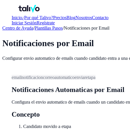
Inicio
¿Por qué Talivo?
Precios
Blog
Nosotros
Contacto
Iniciar Sesión
Regístrate
Centro de Ayuda
/
Plantillas Pasos
/
Notificaciones por Email
Notificaciones por Email
Configurar envio automatico de emails cuando candidato entra a una 
email
notificacion
correo
automatico
enviar
etapa
Notificaciones Automaticas por Email
Configura el envio automatico de emails cuando un candidato ent
Concepto
Candidato movido a etapa