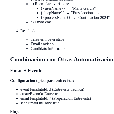
d) Reemplaza variables:
{{userName}} → "Maria Garcia"
{{stepName}} → "Preseleccionado"
{{processName}} → "Contratacion 2024"
e) Envia email
Resultado:
Tarea en nueva etapa
Email enviado
Candidato informado
Combinacion con Otras Automatizacio
Email + Evento
Configuracion tipica para entrevista:
eventTemplateId: 3 (Entrevista Tecnica)
createEventOnEntry: true
emailTemplateId: 7 (Preparacion Entrevista)
sendEmailOnEntry: true
Flujo: