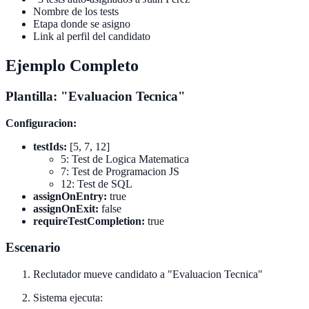
Nombre de los tests
Etapa donde se asigno
Link al perfil del candidato
Ejemplo Completo
Plantilla: "Evaluacion Tecnica"
Configuracion:
testIds:
[5, 7, 12]
5: Test de Logica Matematica
7: Test de Programacion JS
12: Test de SQL
assignOnEntry:
true
assignOnExit:
false
requireTestCompletion:
true
Escenario
Reclutador mueve candidato a "Evaluacion Tecnica"
Sistema ejecuta: