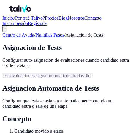
Inicio
¿Por qué Talivo?
Precios
Blog
Nosotros
Contacto
Iniciar Sesión
Regístrate
Centro de Ayuda
/
Plantillas Pasos
/
Asignacion de Tests
Asignacion de Tests
Configurar auto-asignacion de evaluaciones cuando candidato entra
o sale de etapa
tests
evaluaciones
asignar
automatico
entrada
salida
Asignacion Automatica de Tests
Configura que tests se asignan automaticamente cuando un
candidato entra o sale de una etapa.
Concepto
Candidato movido a etapa