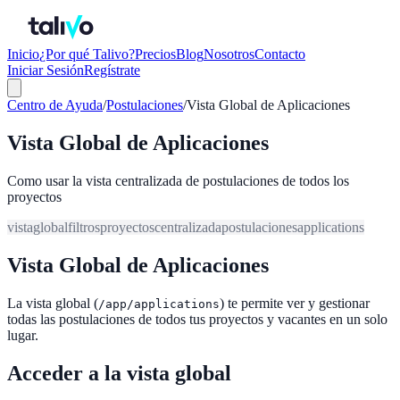
Inicio
¿Por qué Talivo?
Precios
Blog
Nosotros
Contacto
Iniciar Sesión
Regístrate
Centro de Ayuda
/
Postulaciones
/
Vista Global de Aplicaciones
Vista Global de Aplicaciones
Como usar la vista centralizada de postulaciones de todos los
proyectos
vista
global
filtros
proyectos
centralizada
postulaciones
applications
Vista Global de Aplicaciones
La vista global (
) te permite ver y gestionar
/app/applications
todas las postulaciones de todos tus proyectos y vacantes en un solo
lugar.
Acceder a la vista global