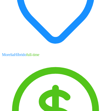
Morelia
Híbrido
full-time