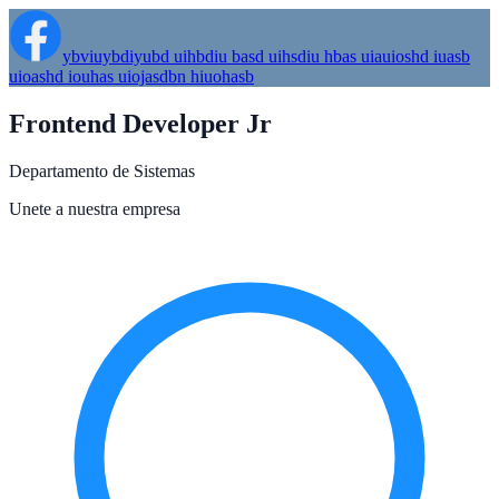
ybviuybdiyubd uihbdiu basd uihsdiu hbas uiauioshd iuasb
uioashd iouhas uiojasdbn hiuohasb
Frontend Developer Jr
Departamento de Sistemas
Unete a nuestra empresa