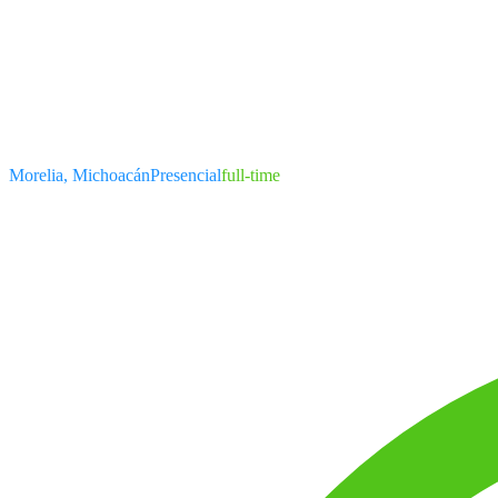
Morelia, Michoacán
Presencial
full-time