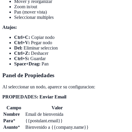
Mover y reorganizar
Zoom in/out
Pan (mover vista)
Seleccionar multiples
Atajos:
Ctrl+C:
Copiar nodo
Ctrl+V:
Pegar nodo
Del:
Eliminar seleccion
Ctrl+Z:
Deshacer
Ctrl+S:
Guardar
Space+Drag:
Pan
Panel de Propiedades
Al seleccionar un nodo, aparece su configuracion:
PROPIEDADES: Enviar Email
Campo
Valor
Nombre
Email de bienvenida
Para
*
{{postulant.email}}
Asunto
*
Bienvenido a {{company.name}}