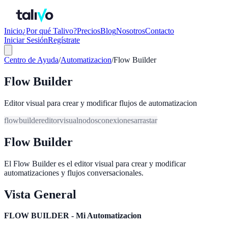
Inicio
¿Por qué Talivo?
Precios
Blog
Nosotros
Contacto
Iniciar Sesión
Regístrate
Centro de Ayuda
/
Automatizacion
/
Flow Builder
Flow Builder
Editor visual para crear y modificar flujos de automatizacion
flow
builder
editor
visual
nodos
conexiones
arrastar
Flow Builder
El Flow Builder es el editor visual para crear y modificar
automatizaciones y flujos conversacionales.
Vista General
FLOW BUILDER - Mi Automatizacion