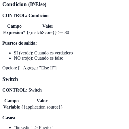
Condicion (If/Else)
CONTROL: Condicion
Campo
Valor
Expresion
*
{{matchScore}} >= 80
Puertos de salida:
SI (verde): Cuando es verdadero
NO (rojo): Cuando es falso
Opcion: [+ Agregar "Else If"]
Switch
CONTROL: Switch
Campo
Valor
Variable
{{application.source}}
Casos:
"linkedin" -> Puerto 1