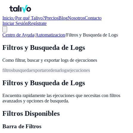
Inicio
¿Por qué Talivo?
Precios
Blog
Nosotros
Contacto
Iniciar Sesión
Regístrate
Centro de Ayuda
/
Automatizacion
/
Filtros y Busqueda de Logs
Filtros y Busqueda de Logs
Como filtrar, buscar y exportar logs de ejecuciones
filtros
busqueda
exportar
ordenar
logs
ejecuciones
Filtros y Busqueda de Logs
Encuentra rapidamente las ejecuciones que necesitas con filtros
avanzados y opciones de busqueda.
Filtros Disponibles
Barra de Filtros