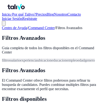
Inicio
¿Por qué Talivo?
Precios
Blog
Nosotros
Contacto
Iniciar Sesión
Regístrate
Centro de Ayuda
/
Command Center
/
Filtros Avanzados
Filtros Avanzados
Guia completa de todos los filtros disponibles en el Command
Center
filtros
salario
experiencia
ubicacion
educacion
empleo
edad
genero
Filtros Avanzados
El Command Center ofrece filtros poderosos para refinar tu
busqueda de candidatos. Puedes combinar multiples filtros para
encontrar exactamente el perfil que necesitas.
Filtros disponibles