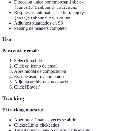
Direccion unica por empresa:
inbox-
{ownerId}@inbound.talivo.mx
Respuestas automaticas al hilo:
reply+
{hash}@inbound.talivo.mx
Adjuntos guardados en S3
Parsing de headers completo
Uso
Para enviar email:
Selecciona hilo
Click en icono de email
Abre modal de composicion
Escribe asunto y contenido
Adjunta archivos si necesario
Click [Enviar]
Tracking
El tracking muestra:
Aperturas: Cuantas veces se abrio
Clicks: Links clickeados
Timestamps: Cuando ocurrio cada evento