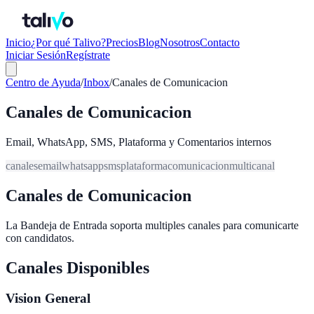
Inicio
¿Por qué Talivo?
Precios
Blog
Nosotros
Contacto
Iniciar Sesión
Regístrate
Centro de Ayuda
/
Inbox
/
Canales de Comunicacion
Canales de Comunicacion
Email, WhatsApp, SMS, Plataforma y Comentarios internos
canales
email
whatsapp
sms
plataforma
comunicacion
multicanal
Canales de Comunicacion
La Bandeja de Entrada soporta multiples canales para comunicarte
con candidatos.
Canales Disponibles
Vision General