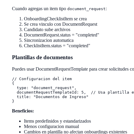
Cuando agregas un item tipo
:
document_request
OnboardingChecklistItem se crea
Se crea vinculo con DocumentRequest
Candidato sube archivos
DocumentRequest.status = "completed"
Sincronizacion automatica
ChecklistItem.status = "completed"
Plantillas de documentos
Puedes usar DocumentRequestTemplate para crear solicitudes con
// Configuracion del item

{

  type: "document_request",

  documentRequestTemplateId: 5,  // Usa plantilla e
  title: "Documentos de Ingreso"

Beneficios:
Items predefinidos y estandarizados
Menos configuracion manual
Cambios en plantilla no afectan onboardings existentes