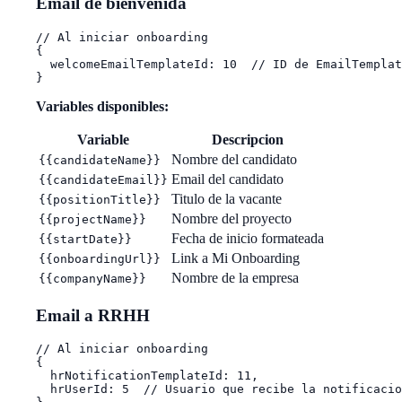
Email de bienvenida
// Al iniciar onboarding

{

  welcomeEmailTemplateId: 10  // ID de EmailTemplat
Variables disponibles:
Variable
Descripcion
Nombre del candidato
{{candidateName}}
Email del candidato
{{candidateEmail}}
Titulo de la vacante
{{positionTitle}}
Nombre del proyecto
{{projectName}}
Fecha de inicio formateada
{{startDate}}
Link a Mi Onboarding
{{onboardingUrl}}
Nombre de la empresa
{{companyName}}
Email a RRHH
// Al iniciar onboarding

{

  hrNotificationTemplateId: 11,

  hrUserId: 5  // Usuario que recibe la notificacio