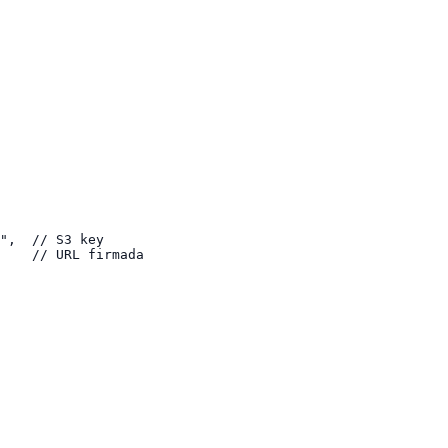
",  // S3 key

    // URL firmada
