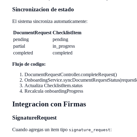
Sincronizacion de estado
El sistema sincroniza automaticamente:
DocumentRequest
ChecklistItem
pending
pending
partial
in_progress
completed
completed
Flujo de codigo:
DocumentRequestController.completeRequest()
OnboardingService.syncDocumentRequestStatus(requestI
Actualiza ChecklistItem.status
Recalcula onboardingProgress
Integracion con Firmas
SignatureRequest
Cuando agregas un item tipo
:
signature_request