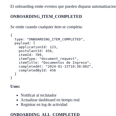
El onboarding emite eventos que pueden disparar automatizacion
ONBOARDING_ITEM_COMPLETED
Se emite cuando cualquier item se completa:
{

  type: "ONBOARDING_ITEM_COMPLETED",

  payload: {

    applicationId: 123,

    postulantId: 456,

    itemId: 789,

    itemType: "document_request",

    itemTitle: "Documentos de Ingreso",

    completedAt: "2024-01-15T10:30:00Z",

    completedById: 456

  }

Usos:
Notificar al reclutador
Actualizar dashboard en tiempo real
Registrar en log de actividad
ONBOARDING_ALL_COMPLETED