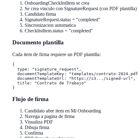
OnboardingChecklistItem se crea
Se crea vinculo con SignatureRequest (con PDF plantilla)
Candidato firma
SignatureRequest.status = "completed"
Sincronizacion automatica
ChecklistItem.status = "completed"
Documento plantilla
Cada item de firma requiere un PDF plantilla:
{

  type: "signature_request",

  documentTemplateKey: "templates/contrato-2024.pdf
  documentTemplateUrl: "https://s3.../signed-url", 
  title: "Contrato de Trabajo"

Flujo de firma
Candidato abre item en Mi Onboarding
Navega a pagina de firma
Visualiza PDF
Dibuja firma
Confirma