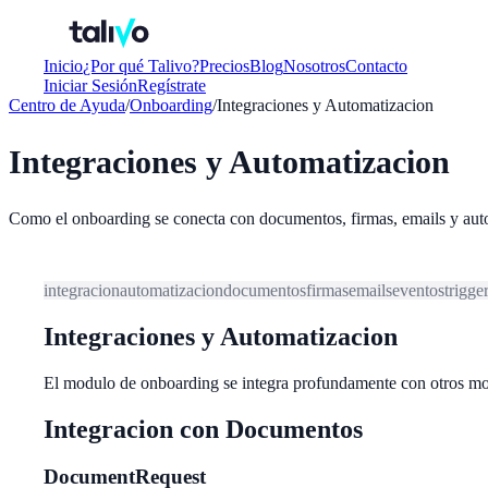
Inicio
¿Por qué Talivo?
Precios
Blog
Nosotros
Contacto
Iniciar Sesión
Regístrate
Centro de Ayuda
/
Onboarding
/
Integraciones y Automatizacion
Integraciones y Automatizacion
Como el onboarding se conecta con documentos, firmas, emails y aut
integracion
automatizacion
documentos
firmas
emails
eventos
trigge
Integraciones y Automatizacion
El modulo de onboarding se integra profundamente con otros modu
Integracion con Documentos
DocumentRequest