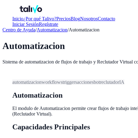
Inicio
¿Por qué Talivo?
Precios
Blog
Nosotros
Contacto
Iniciar Sesión
Regístrate
Centro de Ayuda
/
Automatizacion
/
Automatizacion
Automatizacion
Sistema de automatizacion de flujos de trabajo y Reclutador Virtual c
automatizacion
workflows
triggers
acciones
bot
reclutador
IA
Automatizacion
El modulo de Automatizacion permite crear flujos de trabajo inte
(Reclutador Virtual).
Capacidades Principales