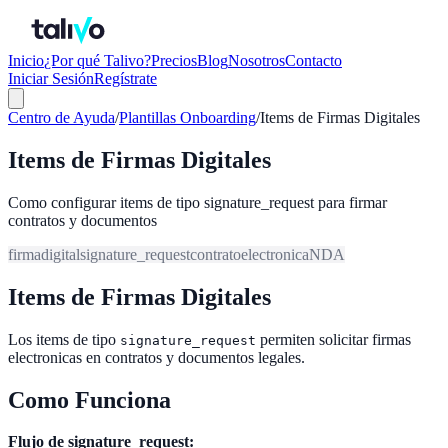
Inicio
¿Por qué Talivo?
Precios
Blog
Nosotros
Contacto
Iniciar Sesión
Regístrate
Centro de Ayuda
/
Plantillas Onboarding
/
Items de Firmas Digitales
Items de Firmas Digitales
Como configurar items de tipo signature_request para firmar
contratos y documentos
firma
digital
signature_request
contrato
electronica
NDA
Items de Firmas Digitales
Los items de tipo
permiten solicitar firmas
signature_request
electronicas en contratos y documentos legales.
Como Funciona
Flujo de signature_request: