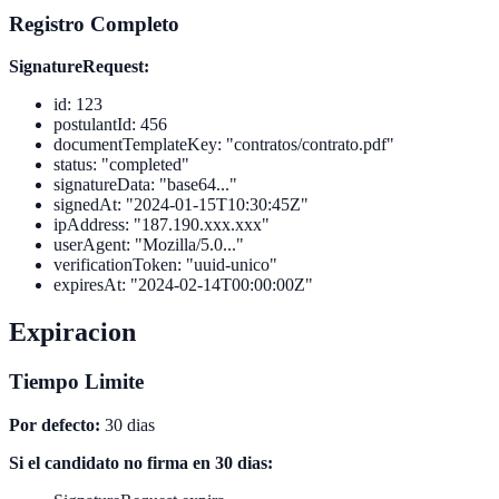
Registro Completo
SignatureRequest:
id: 123
postulantId: 456
documentTemplateKey: "contratos/contrato.pdf"
status: "completed"
signatureData: "base64..."
signedAt: "2024-01-15T10:30:45Z"
ipAddress: "187.190.xxx.xxx"
userAgent: "Mozilla/5.0..."
verificationToken: "uuid-unico"
expiresAt: "2024-02-14T00:00:00Z"
Expiracion
Tiempo Limite
Por defecto:
30 dias
Si el candidato no firma en 30 dias: