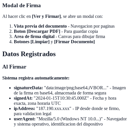
Modal de Firma
Al hacer clic en
[Ver y Firmar]
, se abre un modal con:
Vista previa del documento
- Navegacion por paginas
Boton [Descargar PDF]
- Para guardar copia
Area de firma digital
- Canvas para dibujar firma
Botones [Limpiar]
y
[Firmar Documento]
Datos Registrados
Al Firmar
Sistema registra automaticamente:
signatureData:
"data:image/png;base64,iVBOR..." - Imagen
de la firma en base64, almacenada de forma segura
signedAt:
"2024-01-15T10:30:45.000Z" - Fecha y hora
exacta, zona horaria UTC
ipAddress:
"187.190.xxx.xxx" - IP desde donde se firmo,
para validacion legal
userAgent:
"Mozilla/5.0 (Windows NT 10.0...)" - Navegador
y sistema operativo, identificacion del dispositivo