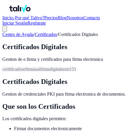
Inicio
¿Por qué Talivo?
Precios
Blog
Nosotros
Contacto
Iniciar Sesión
Regístrate
Centro de Ayuda
/
Certificados
/
Certificados Digitales
Certificados Digitales
Gestion de e.firma y certificados para firma electronica
certificados
efirma
sat
firma
digital
nom151
Certificados Digitales
Gestion de credenciales PKI para firma electronica de documentos.
Que son los Certificados
Los certificados digitales permiten:
Firmar documentos electronicamente