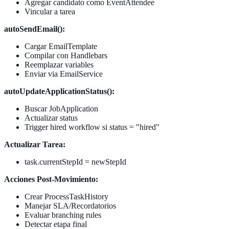
Agregar candidato como EventAttendee
Vincular a tarea
autoSendEmail():
Cargar EmailTemplate
Compilar con Handlebars
Reemplazar variables
Enviar via EmailService
autoUpdateApplicationStatus():
Buscar JobApplication
Actualizar status
Trigger hired workflow si status = "hired"
Actualizar Tarea:
task.currentStepId = newStepId
Acciones Post-Movimiento:
Crear ProcessTaskHistory
Manejar SLA/Recordatorios
Evaluar branching rules
Detectar etapa final