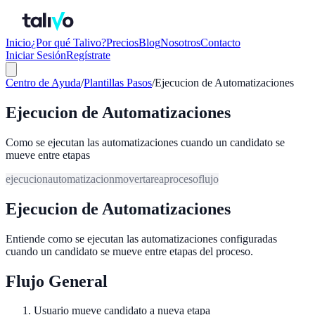
Inicio
¿Por qué Talivo?
Precios
Blog
Nosotros
Contacto
Iniciar Sesión
Regístrate
Centro de Ayuda
/
Plantillas Pasos
/
Ejecucion de Automatizaciones
Ejecucion de Automatizaciones
Como se ejecutan las automatizaciones cuando un candidato se
mueve entre etapas
ejecucion
automatizacion
mover
tarea
proceso
flujo
Ejecucion de Automatizaciones
Entiende como se ejecutan las automatizaciones configuradas
cuando un candidato se mueve entre etapas del proceso.
Flujo General
Usuario mueve candidato a nueva etapa