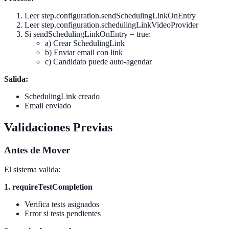
Leer step.configuration.sendSchedulingLinkOnEntry
Leer step.configuration.schedulingLinkVideoProvider
Si sendSchedulingLinkOnEntry = true:
a) Crear SchedulingLink
b) Enviar email con link
c) Candidato puede auto-agendar
Salida:
SchedulingLink creado
Email enviado
Validaciones Previas
Antes de Mover
El sistema valida:
1. requireTestCompletion
Verifica tests asignados
Error si tests pendientes