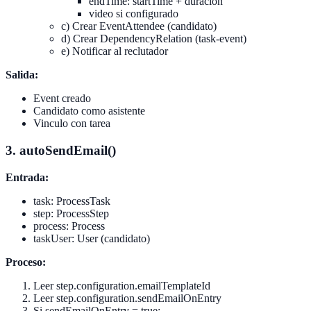
endTime: startTime + duracion
video si configurado
c) Crear EventAttendee (candidato)
d) Crear DependencyRelation (task-event)
e) Notificar al reclutador
Salida:
Event creado
Candidato como asistente
Vinculo con tarea
3. autoSendEmail()
Entrada:
task: ProcessTask
step: ProcessStep
process: Process
taskUser: User (candidato)
Proceso:
Leer step.configuration.emailTemplateId
Leer step.configuration.sendEmailOnEntry
Si sendEmailOnEntry = true: