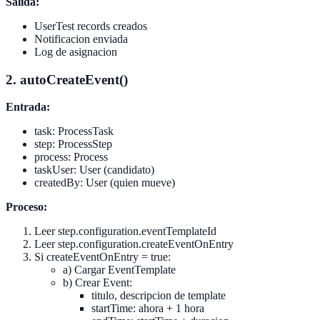
Salida:
UserTest records creados
Notificacion enviada
Log de asignacion
2. autoCreateEvent()
Entrada:
task: ProcessTask
step: ProcessStep
process: Process
taskUser: User (candidato)
createdBy: User (quien mueve)
Proceso:
Leer step.configuration.eventTemplateId
Leer step.configuration.createEventOnEntry
Si createEventOnEntry = true:
a) Cargar EventTemplate
b) Crear Event:
titulo, descripcion de template
startTime: ahora + 1 hora