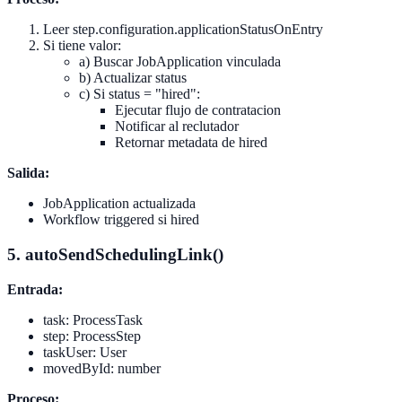
Leer step.configuration.applicationStatusOnEntry
Si tiene valor:
a) Buscar JobApplication vinculada
b) Actualizar status
c) Si status = "hired":
Ejecutar flujo de contratacion
Notificar al reclutador
Retornar metadata de hired
Salida:
JobApplication actualizada
Workflow triggered si hired
5. autoSendSchedulingLink()
Entrada:
task: ProcessTask
step: ProcessStep
taskUser: User
movedById: number
Proceso: