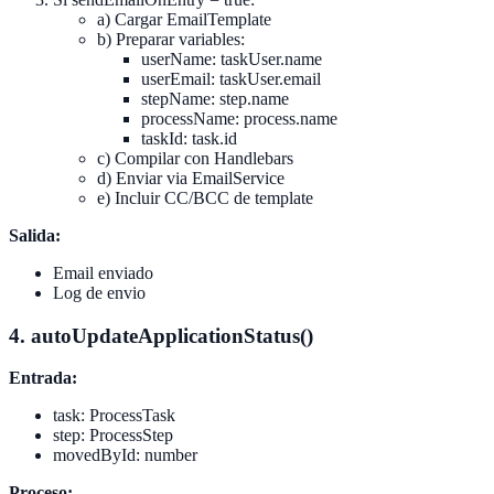
a) Cargar EmailTemplate
b) Preparar variables:
userName: taskUser.name
userEmail: taskUser.email
stepName: step.name
processName: process.name
taskId: task.id
c) Compilar con Handlebars
d) Enviar via EmailService
e) Incluir CC/BCC de template
Salida:
Email enviado
Log de envio
4. autoUpdateApplicationStatus()
Entrada:
task: ProcessTask
step: ProcessStep
movedById: number
Proceso: