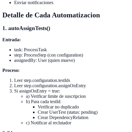
Enviar notificaciones
Detalle de Cada Automatizacion
1. autoAssignTests()
Entrada:
task: ProcessTask
step: ProcessStep (con configuration)
assignedBy: User (quien mueve)
Proceso:
Leer step.configuration.testIds
Leer step.configuration.assignOnEntry
Si assignOnEntry = true:
a) Verificar limite de suscripcion
b) Para cada testId:
Verificar no duplicado
Crear UserTest (status: pending)
Crear DependencyRelation
c) Notificar al reclutador