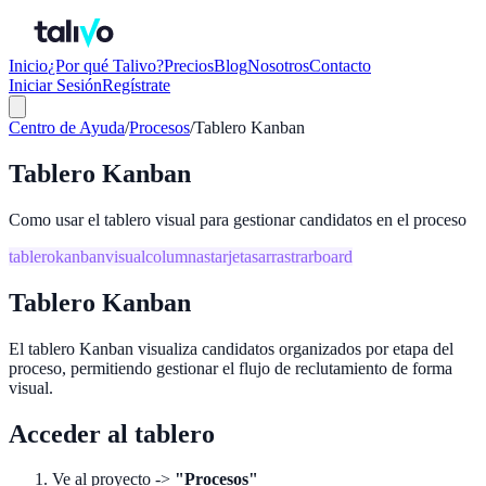
Inicio
¿Por qué Talivo?
Precios
Blog
Nosotros
Contacto
Iniciar Sesión
Regístrate
Centro de Ayuda
/
Procesos
/
Tablero Kanban
Tablero Kanban
Como usar el tablero visual para gestionar candidatos en el proceso
tablero
kanban
visual
columnas
tarjetas
arrastrar
board
Tablero Kanban
El tablero Kanban visualiza candidatos organizados por etapa del
proceso, permitiendo gestionar el flujo de reclutamiento de forma
visual.
Acceder al tablero
Ve al proyecto ->
"Procesos"