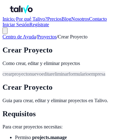
Inicio
¿Por qué Talivo?
Precios
Blog
Nosotros
Contacto
Iniciar Sesión
Regístrate
Centro de Ayuda
/
Proyectos
/
Crear Proyecto
Crear Proyecto
Como crear, editar y eliminar proyectos
crear
proyecto
nuevo
editar
eliminar
formulario
empresa
Crear Proyecto
Guia para crear, editar y eliminar proyectos en Talivo.
Requisitos
Para crear proyectos necesitas:
Permiso
projects.manage