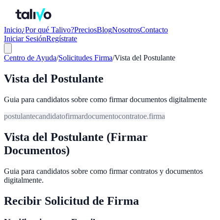
Inicio
¿Por qué Talivo?
Precios
Blog
Nosotros
Contacto
Iniciar Sesión
Regístrate
Centro de Ayuda
/
Solicitudes Firma
/
Vista del Postulante
Vista del Postulante
Guia para candidatos sobre como firmar documentos digitalmente
postulante
candidato
firmar
documento
contrato
e.firma
Vista del Postulante (Firmar
Documentos)
Guia para candidatos sobre como firmar contratos y documentos
digitalmente.
Recibir Solicitud de Firma