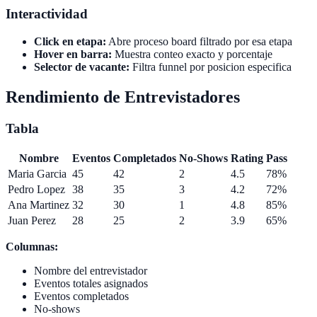
Interactividad
Click en etapa:
Abre proceso board filtrado por esa etapa
Hover en barra:
Muestra conteo exacto y porcentaje
Selector de vacante:
Filtra funnel por posicion especifica
Rendimiento de Entrevistadores
Tabla
Nombre
Eventos
Completados
No-Shows
Rating
Pass
Maria Garcia
45
42
2
4.5
78%
Pedro Lopez
38
35
3
4.2
72%
Ana Martinez
32
30
1
4.8
85%
Juan Perez
28
25
2
3.9
65%
Columnas:
Nombre del entrevistador
Eventos totales asignados
Eventos completados
No-shows