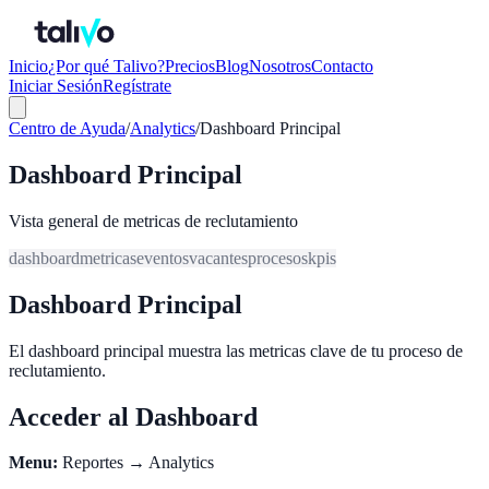
Inicio
¿Por qué Talivo?
Precios
Blog
Nosotros
Contacto
Iniciar Sesión
Regístrate
Centro de Ayuda
/
Analytics
/
Dashboard Principal
Dashboard Principal
Vista general de metricas de reclutamiento
dashboard
metricas
eventos
vacantes
procesos
kpis
Dashboard Principal
El dashboard principal muestra las metricas clave de tu proceso de
reclutamiento.
Acceder al Dashboard
Menu:
Reportes → Analytics