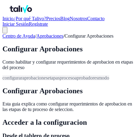
Inicio
¿Por qué Talivo?
Precios
Blog
Nosotros
Contacto
Iniciar Sesión
Regístrate
Centro de Ayuda
/
Aprobaciones
/
Configurar Aprobaciones
Configurar Aprobaciones
Como habilitar y configurar requerimientos de aprobacion en etapas
del proceso
configurar
aprobaciones
etapas
proceso
aprobadores
modo
Configurar Aprobaciones
Esta guia explica como configurar requerimientos de aprobacion en
las etapas de tu proceso de seleccion.
Acceder a la configuracion
Desde el tablero de proceso