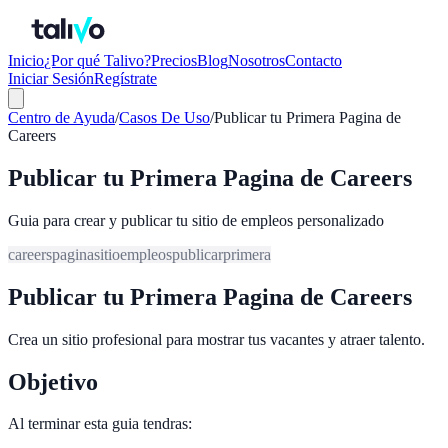
Inicio
¿Por qué Talivo?
Precios
Blog
Nosotros
Contacto
Iniciar Sesión
Regístrate
Centro de Ayuda
/
Casos De Uso
/
Publicar tu Primera Pagina de
Careers
Publicar tu Primera Pagina de Careers
Guia para crear y publicar tu sitio de empleos personalizado
careers
pagina
sitio
empleos
publicar
primera
Publicar tu Primera Pagina de Careers
Crea un sitio profesional para mostrar tus vacantes y atraer talento.
Objetivo
Al terminar esta guia tendras: