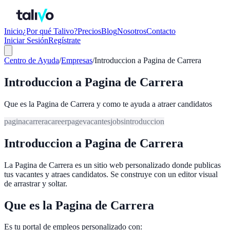
Inicio
¿Por qué Talivo?
Precios
Blog
Nosotros
Contacto
Iniciar Sesión
Regístrate
Centro de Ayuda
/
Empresas
/
Introduccion a Pagina de Carrera
Introduccion a Pagina de Carrera
Que es la Pagina de Carrera y como te ayuda a atraer candidatos
pagina
carrera
career
page
vacantes
jobs
introduccion
Introduccion a Pagina de Carrera
La Pagina de Carrera es un sitio web personalizado donde publicas
tus vacantes y atraes candidatos. Se construye con un editor visual
de arrastrar y soltar.
Que es la Pagina de Carrera
Es tu portal de empleos personalizado con: