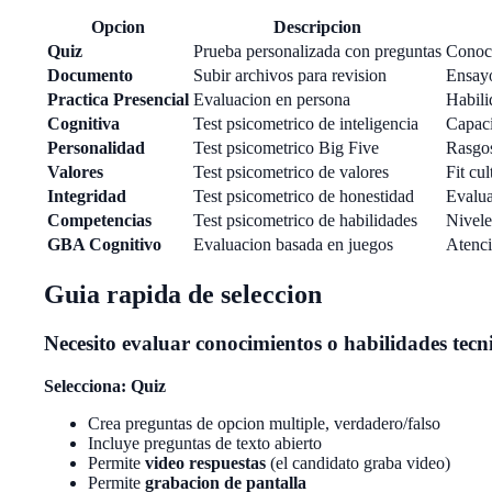
Opcion
Descripcion
Quiz
Prueba personalizada con preguntas
Conoci
Documento
Subir archivos para revision
Ensayo
Practica Presencial
Evaluacion en persona
Habili
Cognitiva
Test psicometrico de inteligencia
Capaci
Personalidad
Test psicometrico Big Five
Rasgos
Valores
Test psicometrico de valores
Fit cul
Integridad
Test psicometrico de honestidad
Evalua
Competencias
Test psicometrico de habilidades
Nivele
GBA Cognitivo
Evaluacion basada en juegos
Atenci
Guia rapida de seleccion
Necesito evaluar conocimientos o habilidades tecn
Selecciona: Quiz
Crea preguntas de opcion multiple, verdadero/falso
Incluye preguntas de texto abierto
Permite
video respuestas
(el candidato graba video)
Permite
grabacion de pantalla