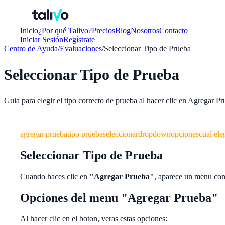
Inicio
¿Por qué Talivo?
Precios
Blog
Nosotros
Contacto
Iniciar Sesión
Regístrate
Centro de Ayuda
/
Evaluaciones
/
Seleccionar Tipo de Prueba
Seleccionar Tipo de Prueba
Guia para elegir el tipo correcto de prueba al hacer clic en Agregar P
agregar prueba
tipo prueba
seleccionar
dropdown
opciones
cual ele
Seleccionar Tipo de Prueba
Cuando haces clic en
"Agregar Prueba"
, aparece un menu con 
Opciones del menu "Agregar Prueba"
Al hacer clic en el boton, veras estas opciones: