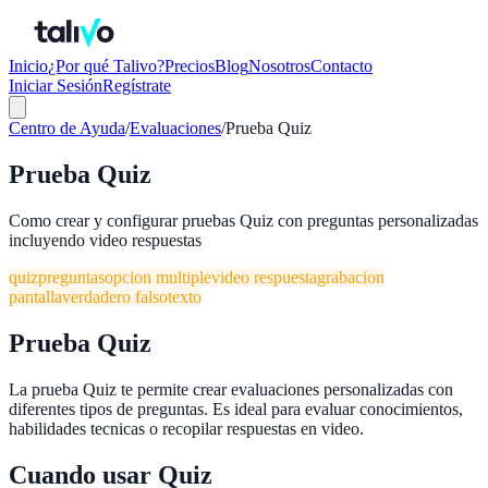
Inicio
¿Por qué Talivo?
Precios
Blog
Nosotros
Contacto
Iniciar Sesión
Regístrate
Centro de Ayuda
/
Evaluaciones
/
Prueba Quiz
Prueba Quiz
Como crear y configurar pruebas Quiz con preguntas personalizadas
incluyendo video respuestas
quiz
preguntas
opcion multiple
video respuesta
grabacion
pantalla
verdadero falso
texto
Prueba Quiz
La prueba Quiz te permite crear evaluaciones personalizadas con
diferentes tipos de preguntas. Es ideal para evaluar conocimientos,
habilidades tecnicas o recopilar respuestas en video.
Cuando usar Quiz