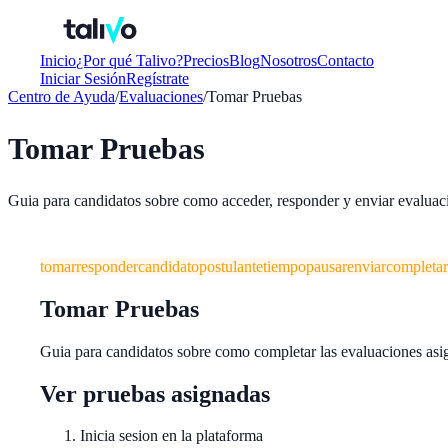
Inicio
¿Por qué Talivo?
Precios
Blog
Nosotros
Contacto
Iniciar Sesión
Regístrate
Centro de Ayuda
/
Evaluaciones
/
Tomar Pruebas
Tomar Pruebas
Guia para candidatos sobre como acceder, responder y enviar evaluac
tomar
responder
candidato
postulante
tiempo
pausar
enviar
completar
Tomar Pruebas
Guia para candidatos sobre como completar las evaluaciones asi
Ver pruebas asignadas
Inicia sesion en la plataforma