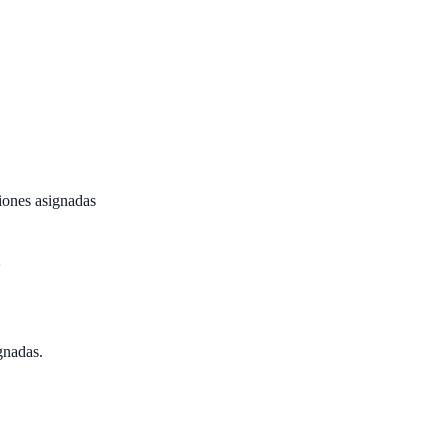
iones asignadas
gnadas.