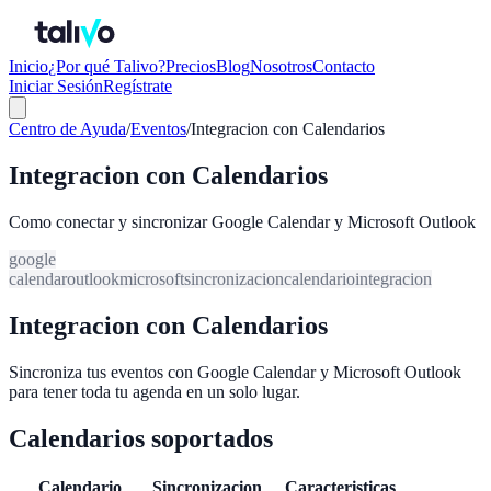
Inicio
¿Por qué Talivo?
Precios
Blog
Nosotros
Contacto
Iniciar Sesión
Regístrate
Centro de Ayuda
/
Eventos
/
Integracion con Calendarios
Integracion con Calendarios
Como conectar y sincronizar Google Calendar y Microsoft Outlook
google
calendar
outlook
microsoft
sincronizacion
calendario
integracion
Integracion con Calendarios
Sincroniza tus eventos con Google Calendar y Microsoft Outlook
para tener toda tu agenda en un solo lugar.
Calendarios soportados
Calendario
Sincronizacion
Caracteristicas