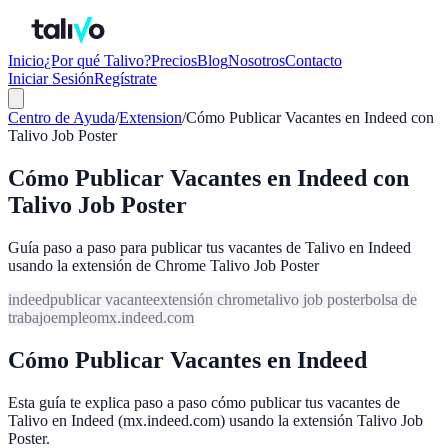
Inicio
¿Por qué Talivo?
Precios
Blog
Nosotros
Contacto
Iniciar Sesión
Regístrate
Centro de Ayuda
/
Extension
/
Cómo Publicar Vacantes en Indeed con
Talivo Job Poster
Cómo Publicar Vacantes en Indeed con
Talivo Job Poster
Guía paso a paso para publicar tus vacantes de Talivo en Indeed
usando la extensión de Chrome Talivo Job Poster
indeed
publicar vacante
extensión chrome
talivo job poster
bolsa de
trabajo
empleo
mx.indeed.com
Cómo Publicar Vacantes en Indeed
Esta guía te explica paso a paso cómo publicar tus vacantes de
Talivo en Indeed (mx.indeed.com) usando la extensión Talivo Job
Poster.