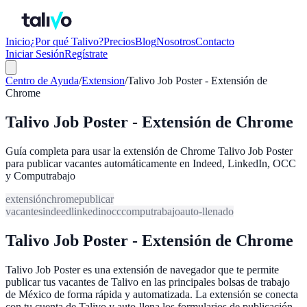
Inicio
¿Por qué Talivo?
Precios
Blog
Nosotros
Contacto
Iniciar Sesión
Regístrate
Centro de Ayuda
/
Extension
/
Talivo Job Poster - Extensión de
Chrome
Talivo Job Poster - Extensión de Chrome
Guía completa para usar la extensión de Chrome Talivo Job Poster
para publicar vacantes automáticamente en Indeed, LinkedIn, OCC
y Computrabajo
extensión
chrome
publicar
vacantes
indeed
linkedin
occ
computrabajo
auto-llenado
Talivo Job Poster - Extensión de Chrome
Talivo Job Poster es una extensión de navegador que te permite
publicar tus vacantes de Talivo en las principales bolsas de trabajo
de México de forma rápida y automatizada. La extensión se conecta
con tu cuenta de Talivo y auto-llena los formularios de publicación