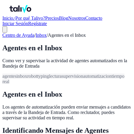
Inicio
¿Por qué Talivo?
Precios
Blog
Nosotros
Contacto
Iniciar Sesión
Regístrate
Centro de Ayuda
/
Inbox
/
Agentes en el Inbox
Agentes en el Inbox
Como ver y supervisar la actividad de agentes automatizados en la
Bandeja de Entrada
agentes
inbox
robot
typing
lectura
supervision
automatizacion
tiempo
real
Agentes en el Inbox
Los agentes de automatización pueden enviar mensajes a candidatos
a través de la Bandeja de Entrada. Como reclutador, puedes
supervisar su actividad en tiempo real.
Identificando Mensajes de Agentes