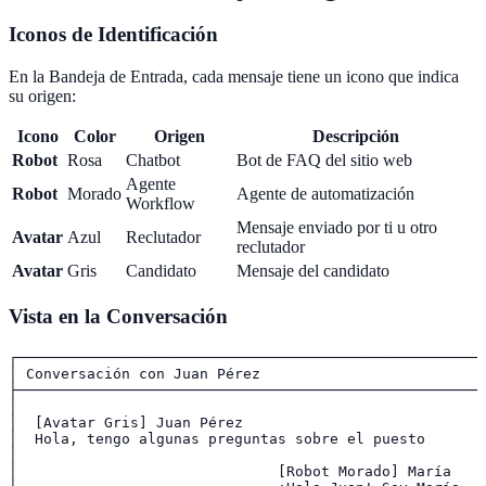
Iconos de Identificación
En la Bandeja de Entrada, cada mensaje tiene un icono que indica
su origen:
Icono
Color
Origen
Descripción
Robot
Rosa
Chatbot
Bot de FAQ del sitio web
Agente
Robot
Morado
Agente de automatización
Workflow
Mensaje enviado por ti u otro
Avatar
Azul
Reclutador
reclutador
Avatar
Gris
Candidato
Mensaje del candidato
Vista en la Conversación
┌──────────────────────────────────────────────────────
│ Conversación con Juan Pérez                          
├──────────────────────────────────────────────────────
│                                                      
│  [Avatar Gris] Juan Pérez                           1
│  Hola, tengo algunas preguntas sobre el puesto       
│                                                      
│                              [Robot Morado] María    