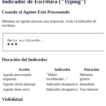
Indicador de Escritura ("Typing")
Cuando el Agente Está Procesando
Mientras un agente procesa una respuesta, verás el indicador de
escritura:
┌──────────────────────────────────────────────────────
│                                                      
│  María escribiendo...                                
│  ● ● ●                                               
│                                                      
Duración del Indicador
Acción
Indicador
Duración
Agente procesando
"María
Mientras
respuesta
escribiendo..."
genera
Agente envía mensaje
Indicador desaparece
Inmediato
Agente tiene error
Indicador desaparece
Tras timeout
Visibilidad