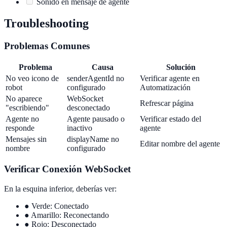
Sonido en mensaje de agente
Troubleshooting
Problemas Comunes
Problema
Causa
Solución
No veo icono de
senderAgentId no
Verificar agente en
robot
configurado
Automatización
No aparece
WebSocket
Refrescar página
"escribiendo"
desconectado
Agente no
Agente pausado o
Verificar estado del
responde
inactivo
agente
Mensajes sin
displayName no
Editar nombre del agente
nombre
configurado
Verificar Conexión WebSocket
En la esquina inferior, deberías ver:
●
Verde: Conectado
●
Amarillo: Reconectando
●
Rojo: Desconectado