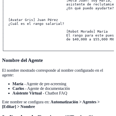
│                              ¡Hola Juan! Soy María, t
│                              asistente de reclutamien
│                              ¿En qué puedo ayudarte? 
│                                                      
│                                                      
│  [Avatar Gris] Juan Pérez                           1
│  ¿Cuál es el rango salarial?                         
│                                                      
│                              [Robot Morado] María    
│                              El rango para este puest
│                              de $40,000 a $55,000 MXN
│                                                      
│                                                      
Nombre del Agente
El nombre mostrado corresponde al nombre configurado en el
agente:
María
- Agente de pre-screening
Carlos
- Agente de documentación
Asistente Virtual
- Chatbot FAQ
Este nombre se configura en:
Automatización > Agentes >
[Editar] > Nombre