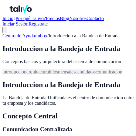
Inicio
¿Por qué Talivo?
Precios
Blog
Nosotros
Contacto
Iniciar Sesión
Regístrate
Centro de Ayuda
/
Inbox
/
Introduccion a la Bandeja de Entrada
Introduccion a la Bandeja de Entrada
Conceptos basicos y arquitectura del sistema de comunicacion
introduccion
arquitectura
hilos
mensajes
candidatos
comunicacion
Introduccion a la Bandeja de Entrada
La Bandeja de Entrada Unificada es el centro de comunicacion entre
tu empresa y los candidatos.
Concepto Central
Comunicacion Centralizada