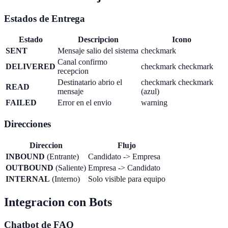
Estados de Entrega
Estado
Descripcion
Icono
SENT
Mensaje salio del sistema
checkmark
Canal confirmo
DELIVERED
checkmark checkmark
recepcion
Destinatario abrio el
checkmark checkmark
READ
mensaje
(azul)
FAILED
Error en el envio
warning
Direcciones
Direccion
Flujo
INBOUND
(Entrante)
Candidato -> Empresa
OUTBOUND
(Saliente)
Empresa -> Candidato
INTERNAL
(Interno)
Solo visible para equipo
Integracion con Bots
Chatbot de FAQ