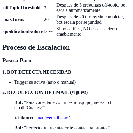
Despues de 3 preguntas off-topic, bot
offTopicThreshold
3
escala automaticamente
Despues de 20 turnos sin completar,
maxTurns
20
bot escala por seguridad
Si no califica, NO escala - cierra
qualificationFailure
false
amablemente
Proceso de Escalacion
Paso a Paso
1. BOT DETECTA NECESIDAD
Trigger se activa (auto o manual)
2. RECOLECCION DE EMAIL (si guest)
Bot:
"Para conectarte con nuestro equipo, necesito tu
email. Cual es?"
Visitante:
"
juan@email.com
"
Bot:
"Perfecto, un reclutador te contactara pronto."