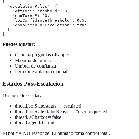
{

  "escalationRules": {

    "offTopicThreshold": 3,

    "maxTurns": 20,

    "lowConfidenceThreshold": 0.5,

    "enableManualEscalation": true

  }

Puedes ajustar:
Cuantas preguntas off-topic
Maximo de turnos
Umbral de confianza
Permitir escalacion manual
Estados Post-Escalacion
Despues de escalar:
thread.botState.status = "escalated"
thread.botState.statusReason = "user_requested"
thread.isChatbot = false
thread.agentId = null
El bot YA NO responde. El humano toma control total.