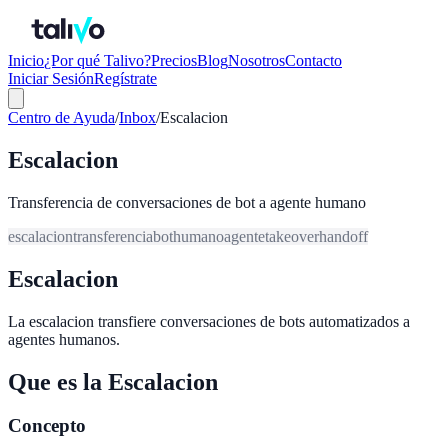
Inicio
¿Por qué Talivo?
Precios
Blog
Nosotros
Contacto
Iniciar Sesión
Regístrate
Centro de Ayuda
/
Inbox
/
Escalacion
Escalacion
Transferencia de conversaciones de bot a agente humano
escalacion
transferencia
bot
humano
agente
takeover
handoff
Escalacion
La escalacion transfiere conversaciones de bots automatizados a
agentes humanos.
Que es la Escalacion
Concepto