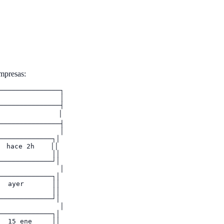
empresas:
───────────────┐

               │

───────────────┤

              │

───────────────┤

               │

─────────────┐│

 hace 2h    ││

             ││

─────────────┘│

               │

─────────────┐│

  ayer       ││

             ││

─────────────┘│

               │

─────────────┐│

  15 ene     ││
