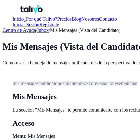
Inicio
¿Por qué Talivo?
Precios
Blog
Nosotros
Contacto
Iniciar Sesión
Regístrate
Centro de Ayuda
/
Inbox
/
Mis Mensajes (Vista del Candidato)
Mis Mensajes (Vista del Candidat
Como usar la bandeja de mensajes unificada desde la perspectiva del 
mis mensajes
candidato
postulante
inbox
conversaciones
email
chat
Mis Mensajes
La seccion "Mis Mensajes" te permite comunicarte con los reclut
Acceso
Menu:
Mis Mensajes