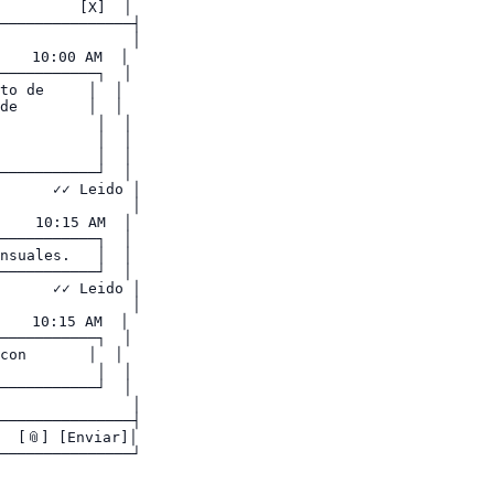
         [X]  │

───────────────┤

               │

   10:00 AM  │

───────────┐  │

to de     │  │

de        │  │

           │  │

           │  │

           │  │

───────────┘  │

      ✓✓ Leido │

               │

    10:15 AM  │

───────────┐  │

nsuales.   │  │

───────────┘  │

      ✓✓ Leido │

               │

   10:15 AM  │

───────────┐  │

con       │  │

           │  │

───────────┘  │

               │

───────────────┤

 [📎] [Enviar]│
