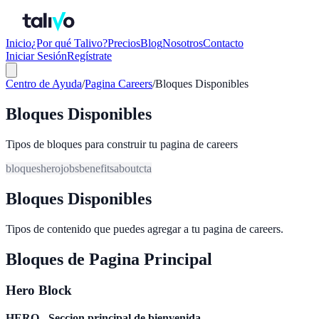
Inicio
¿Por qué Talivo?
Precios
Blog
Nosotros
Contacto
Iniciar Sesión
Regístrate
Centro de Ayuda
/
Pagina Careers
/
Bloques Disponibles
Bloques Disponibles
Tipos de bloques para construir tu pagina de careers
bloques
hero
jobs
benefits
about
cta
Bloques Disponibles
Tipos de contenido que puedes agregar a tu pagina de careers.
Bloques de Pagina Principal
Hero Block
HERO - Seccion principal de bienvenida