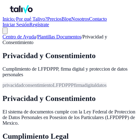
Inicio
¿Por qué Talivo?
Precios
Blog
Nosotros
Contacto
Iniciar Sesión
Regístrate
Centro de Ayuda
/
Plantillas Documentos
/
Privacidad y
Consentimiento
Privacidad y Consentimiento
Cumplimiento de LFPDPPP, firma digital y proteccion de datos
personales
privacidad
consentimiento
LFPDPPP
firma
digital
datos
Privacidad y Consentimiento
El sistema de documentos cumple con la Ley Federal de Proteccion
de Datos Personales en Posesion de los Particulares (LFPDPPP) de
Mexico.
Cumplimiento Legal