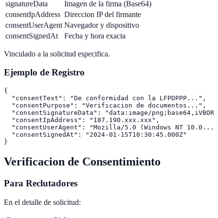
signatureData
Imagen de la firma (Base64)
consentIpAddress
Direccion IP del firmante
consentUserAgent
Navegador y dispositivo
consentSignedAt
Fecha y hora exacta
Vinculado a la solicitud especifica.
Ejemplo de Registro
{

  "consentText": "De conformidad con la LFPDPPP...",

  "consentPurpose": "Verificacion de documentos...",

  "consentSignatureData": "data:image/png;base64,iVBOR.
  "consentIpAddress": "187.190.xxx.xxx",

  "consentUserAgent": "Mozilla/5.0 (Windows NT 10.0...)
  "consentSignedAt": "2024-01-15T10:30:45.000Z"

Verificacion de Consentimiento
Para Reclutadores
En el detalle de solicitud: