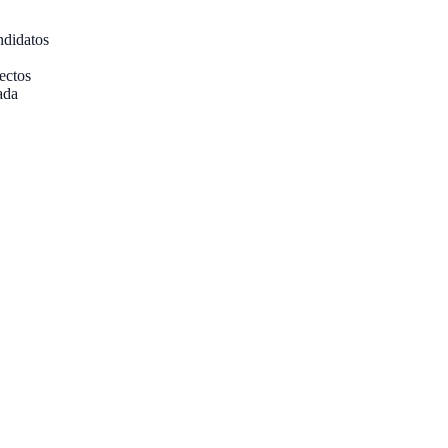
ndidatos
ectos
ada