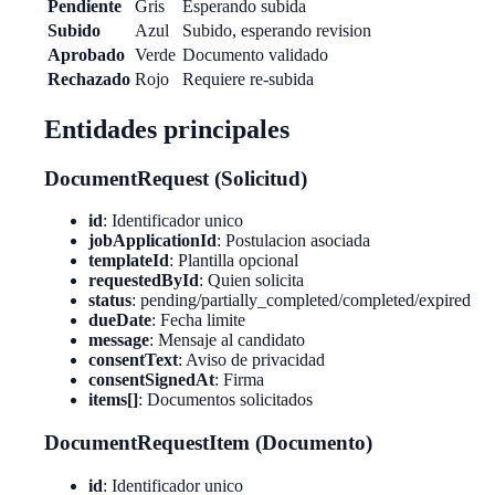
Pendiente
Gris
Esperando subida
Subido
Azul
Subido, esperando revision
Aprobado
Verde
Documento validado
Rechazado
Rojo
Requiere re-subida
Entidades principales
DocumentRequest (Solicitud)
id
: Identificador unico
jobApplicationId
: Postulacion asociada
templateId
: Plantilla opcional
requestedById
: Quien solicita
status
: pending/partially_completed/completed/expired
dueDate
: Fecha limite
message
: Mensaje al candidato
consentText
: Aviso de privacidad
consentSignedAt
: Firma
items[]
: Documentos solicitados
DocumentRequestItem (Documento)
id
: Identificador unico