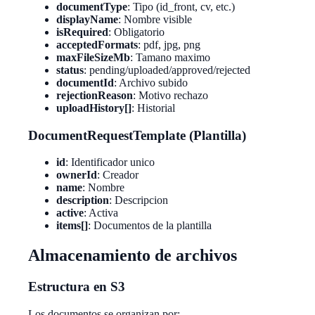
documentType
: Tipo (id_front, cv, etc.)
displayName
: Nombre visible
isRequired
: Obligatorio
acceptedFormats
: pdf, jpg, png
maxFileSizeMb
: Tamano maximo
status
: pending/uploaded/approved/rejected
documentId
: Archivo subido
rejectionReason
: Motivo rechazo
uploadHistory[]
: Historial
DocumentRequestTemplate (Plantilla)
id
: Identificador unico
ownerId
: Creador
name
: Nombre
description
: Descripcion
active
: Activa
items[]
: Documentos de la plantilla
Almacenamiento de archivos
Estructura en S3
Los documentos se organizan por: