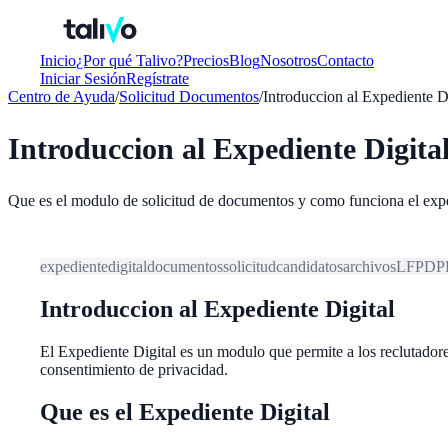
Inicio
¿Por qué Talivo?
Precios
Blog
Nosotros
Contacto
Iniciar Sesión
Regístrate
Centro de Ayuda
/
Solicitud Documentos
/
Introduccion al Expediente D
Introduccion al Expediente Digita
Que es el modulo de solicitud de documentos y como funciona el expe
expediente
digital
documentos
solicitud
candidatos
archivos
LFPDP
Introduccion al Expediente Digital
El Expediente Digital es un modulo que permite a los reclutador
consentimiento de privacidad.
Que es el Expediente Digital