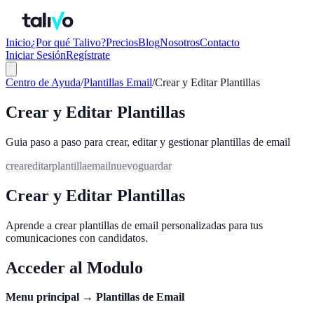
Inicio
¿Por qué Talivo?
Precios
Blog
Nosotros
Contacto
Iniciar Sesión
Regístrate
Centro de Ayuda
/
Plantillas Email
/
Crear y Editar Plantillas
Crear y Editar Plantillas
Guia paso a paso para crear, editar y gestionar plantillas de email
crear
editar
plantilla
email
nuevo
guardar
Crear y Editar Plantillas
Aprende a crear plantillas de email personalizadas para tus
comunicaciones con candidatos.
Acceder al Modulo
Menu principal
→
Plantillas de Email