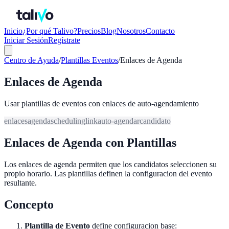
Inicio
¿Por qué Talivo?
Precios
Blog
Nosotros
Contacto
Iniciar Sesión
Regístrate
Centro de Ayuda
/
Plantillas Eventos
/
Enlaces de Agenda
Enlaces de Agenda
Usar plantillas de eventos con enlaces de auto-agendamiento
enlaces
agenda
scheduling
link
auto-agendar
candidato
Enlaces de Agenda con Plantillas
Los enlaces de agenda permiten que los candidatos seleccionen su
propio horario. Las plantillas definen la configuracion del evento
resultante.
Concepto
Plantilla de Evento
define configuracion base: