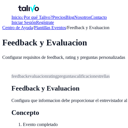
Inicio
¿Por qué Talivo?
Precios
Blog
Nosotros
Contacto
Iniciar Sesión
Regístrate
Centro de Ayuda
/
Plantillas Eventos
/
Feedback y Evaluacion
Feedback y Evaluacion
Configurar requisitos de feedback, rating y preguntas personalizadas
feedback
evaluacion
rating
preguntas
calificacion
estrellas
Feedback y Evaluacion
Configura que informacion debe proporcionar el entrevistador al
Concepto
Evento completado