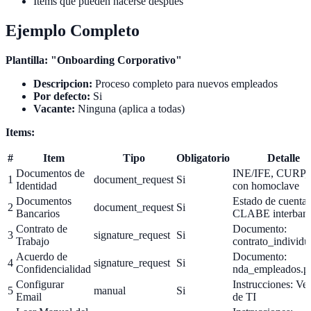
Items que pueden hacerse despues
Ejemplo Completo
Plantilla: "Onboarding Corporativo"
Descripcion:
Proceso completo para nuevos empleados
Por defecto:
Si
Vacante:
Ninguna (aplica a todas)
Items:
#
Item
Tipo
Obligatorio
Detalle
Documentos de
INE/IFE, CURP,
1
document_request
Si
Identidad
con homoclave
Documentos
Estado de cuenta,
2
document_request
Si
Bancarios
CLABE interbanc
Contrato de
Documento:
3
signature_request
Si
Trabajo
contrato_individu
Acuerdo de
Documento:
4
signature_request
Si
Confidencialidad
nda_empleados.p
Configurar
Instrucciones: Ver
5
manual
Si
Email
de TI