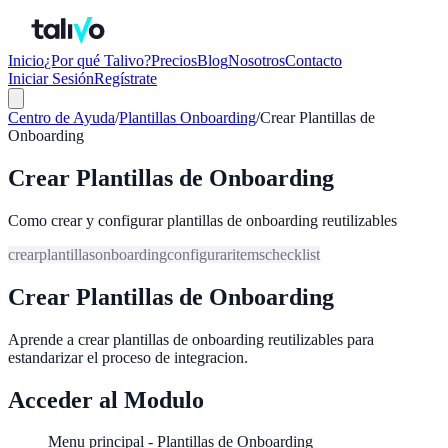
Inicio
¿Por qué Talivo?
Precios
Blog
Nosotros
Contacto
Iniciar Sesión
Regístrate
Centro de Ayuda
/
Plantillas Onboarding
/
Crear Plantillas de
Onboarding
Crear Plantillas de Onboarding
Como crear y configurar plantillas de onboarding reutilizables
crear
plantillas
onboarding
configurar
items
checklist
Crear Plantillas de Onboarding
Aprende a crear plantillas de onboarding reutilizables para
estandarizar el proceso de integracion.
Acceder al Modulo
Menu principal - Plantillas de Onboarding