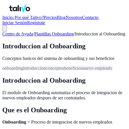
Inicio
¿Por qué Talivo?
Precios
Blog
Nosotros
Contacto
Iniciar Sesión
Regístrate
Centro de Ayuda
/
Plantillas Onboarding
/
Introduccion al Onboarding
Introduccion al Onboarding
Conceptos basicos del sistema de onboarding y sus beneficios
onboarding
introduccion
conceptos
beneficios
nuevo empleado
Introduccion al Onboarding
El modulo de Onboarding automatiza el proceso de integracion de
nuevos empleados despues de ser contratados.
Que es el Onboarding
Onboarding
= Proceso de integracion de nuevos empleados