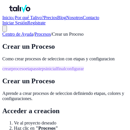
Inicio
¿Por qué Talivo?
Precios
Blog
Nosotros
Contacto
Iniciar Sesión
Regístrate
Centro de Ayuda
/
Procesos
/
Crear un Proceso
Crear un Proceso
Como crear procesos de seleccion con etapas y configuracion
crear
proceso
etapas
steps
inicial
final
configurar
Crear un Proceso
Aprende a crear procesos de seleccion definiendo etapas, colores y
configuraciones.
Acceder a creacion
Ve al proyecto deseado
Haz clic en
"Procesos"