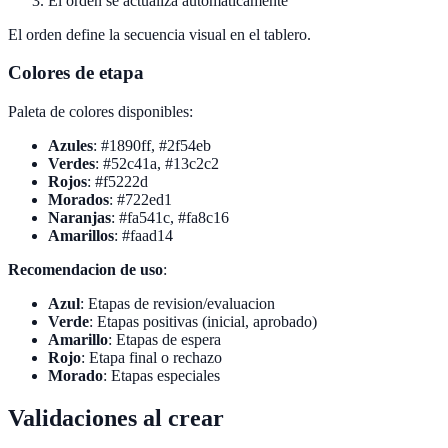
El orden se actualiza automaticamente
El orden define la secuencia visual en el tablero.
Colores de etapa
Paleta de colores disponibles:
Azules
: #1890ff, #2f54eb
Verdes
: #52c41a, #13c2c2
Rojos
: #f5222d
Morados
: #722ed1
Naranjas
: #fa541c, #fa8c16
Amarillos
: #faad14
Recomendacion de uso
:
Azul
: Etapas de revision/evaluacion
Verde
: Etapas positivas (inicial, aprobado)
Amarillo
: Etapas de espera
Rojo
: Etapa final o rechazo
Morado
: Etapas especiales
Validaciones al crear