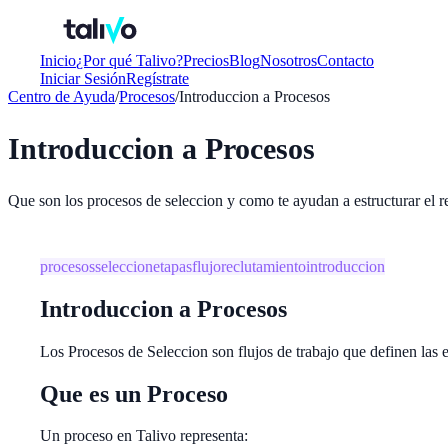
Inicio
¿Por qué Talivo?
Precios
Blog
Nosotros
Contacto
Iniciar Sesión
Regístrate
Centro de Ayuda
/
Procesos
/
Introduccion a Procesos
Introduccion a Procesos
Que son los procesos de seleccion y como te ayudan a estructurar el r
procesos
seleccion
etapas
flujo
reclutamiento
introduccion
Introduccion a Procesos
Los Procesos de Seleccion son flujos de trabajo que definen las e
Que es un Proceso
Un proceso en Talivo representa: