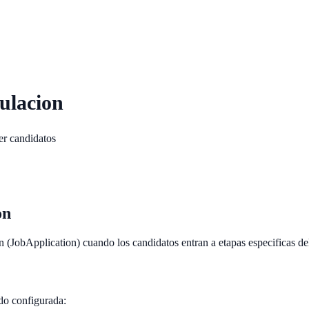
ulacion
er candidatos
on
n (JobApplication) cuando los candidatos entran a etapas especificas de
do configurada: