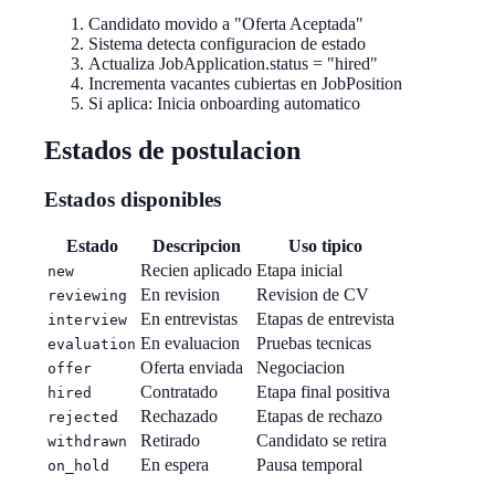
Candidato movido a "Oferta Aceptada"
Sistema detecta configuracion de estado
Actualiza JobApplication.status = "hired"
Incrementa vacantes cubiertas en JobPosition
Si aplica: Inicia onboarding automatico
Estados de postulacion
Estados disponibles
Estado
Descripcion
Uso tipico
Recien aplicado
Etapa inicial
new
En revision
Revision de CV
reviewing
En entrevistas
Etapas de entrevista
interview
En evaluacion
Pruebas tecnicas
evaluation
Oferta enviada
Negociacion
offer
Contratado
Etapa final positiva
hired
Rechazado
Etapas de rechazo
rejected
Retirado
Candidato se retira
withdrawn
En espera
Pausa temporal
on_hold