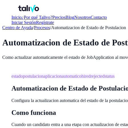
Inicio
¿Por qué Talivo?
Precios
Blog
Nosotros
Contacto
Iniciar Sesión
Regístrate
Centro de Ayuda
/
Procesos
/
Automatizacion de Estado de Postulacion
Automatizacion de Estado de Post
Como actualizar automaticamente el estado de JobApplication al mov
estado
postulacion
aplicacion
automatico
hired
rejected
status
Automatizacion de Estado de Postulaci
Configura la actualizacion automatica del estado de la postulacio
Como funciona
Cuando un candidato entra a una etapa con actualizacion de esta