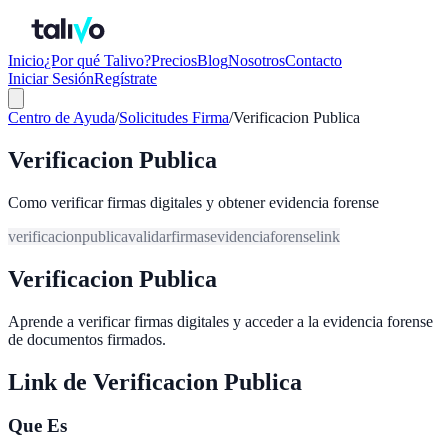
Inicio
¿Por qué Talivo?
Precios
Blog
Nosotros
Contacto
Iniciar Sesión
Regístrate
Centro de Ayuda
/
Solicitudes Firma
/
Verificacion Publica
Verificacion Publica
Como verificar firmas digitales y obtener evidencia forense
verificacion
publica
validar
firmas
evidencia
forense
link
Verificacion Publica
Aprende a verificar firmas digitales y acceder a la evidencia forense
de documentos firmados.
Link de Verificacion Publica
Que Es