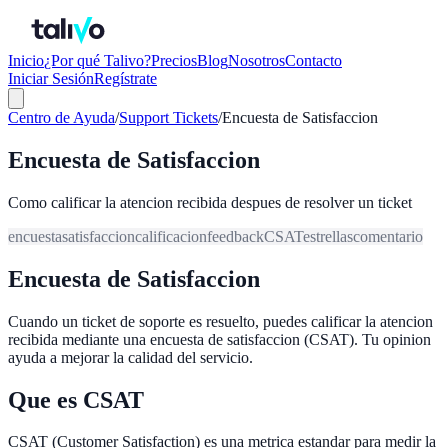
Inicio
¿Por qué Talivo?
Precios
Blog
Nosotros
Contacto
Iniciar Sesión
Regístrate
Centro de Ayuda
/
Support Tickets
/
Encuesta de Satisfaccion
Encuesta de Satisfaccion
Como calificar la atencion recibida despues de resolver un ticket
encuesta
satisfaccion
calificacion
feedback
CSAT
estrellas
comentario
Encuesta de Satisfaccion
Cuando un ticket de soporte es resuelto, puedes calificar la atencion
recibida mediante una encuesta de satisfaccion (CSAT). Tu opinion
ayuda a mejorar la calidad del servicio.
Que es CSAT
CSAT (Customer Satisfaction) es una metrica estandar para medir la