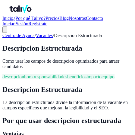
Inicio
¿Por qué Talivo?
Precios
Blog
Nosotros
Contacto
Iniciar Sesión
Regístrate
Centro de Ayuda
/
Vacantes
/
Descripcion Estructurada
Descripcion Estructurada
Como usar los campos de descripcion optimizados para atraer
candidatos
descripcion
hook
responsabilidades
beneficios
impacto
equipo
Descripcion Estructurada
La descripcion estructurada divide la informacion de la vacante en
campos especificos que mejoran la legibilidad y el SEO.
Por que usar descripcion estructurada
Ventajas