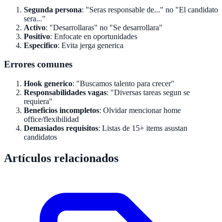
Segunda persona
: "Seras responsable de..." no "El candidato
sera..."
Activo
: "Desarrollaras" no "Se desarrollara"
Positivo
: Enfocate en oportunidades
Especifico
: Evita jerga generica
Errores comunes
Hook generico
: "Buscamos talento para crecer"
Responsabilidades vagas
: "Diversas tareas segun se
requiera"
Beneficios incompletos
: Olvidar mencionar home
office/flexibilidad
Demasiados requisitos
: Listas de 15+ items asustan
candidatos
Artículos relacionados