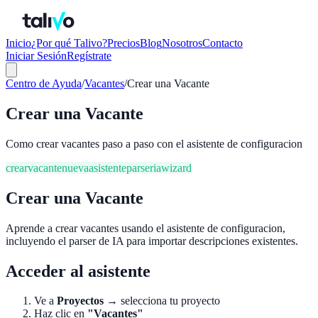
Inicio
¿Por qué Talivo?
Precios
Blog
Nosotros
Contacto
Iniciar Sesión
Regístrate
Centro de Ayuda
/
Vacantes
/
Crear una Vacante
Crear una Vacante
Como crear vacantes paso a paso con el asistente de configuracion
crear
vacante
nueva
asistente
parser
ia
wizard
Crear una Vacante
Aprende a crear vacantes usando el asistente de configuracion,
incluyendo el parser de IA para importar descripciones existentes.
Acceder al asistente
Ve a
Proyectos
→ selecciona tu proyecto
Haz clic en
"Vacantes"