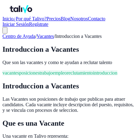
Inicio
¿Por qué Talivo?
Precios
Blog
Nosotros
Contacto
Iniciar Sesión
Regístrate
Centro de Ayuda
/
Vacantes
/
Introduccion a Vacantes
Introduccion a Vacantes
Que son las vacantes y como te ayudan a reclutar talento
vacantes
posiciones
trabajo
empleo
reclutamiento
introduccion
Introduccion a Vacantes
Las Vacantes son posiciones de trabajo que publicas para atraer
candidatos. Cada vacante incluye descripcion del puesto, requisitos,
y se vincula con procesos de seleccion.
Que es una Vacante
Una vacante en Talivo representa: